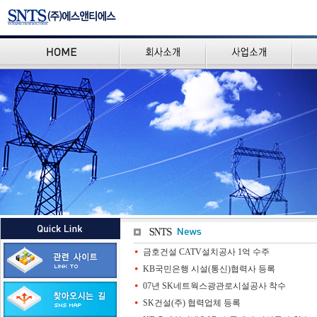
금호건설 CATV설치공사 1억 수주
KB국민은행 시설(통신)협력사 등록
07년 SK네트웍스광관로시설공사 착수
SK건설(주) 협력업체 등록