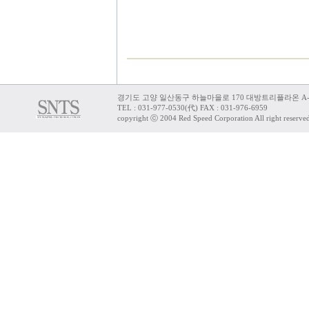
경기도 고양 일산동구 하늘마을로 170 대방트리플라온 A-
TEL : 031-977-0530(代) FAX : 031-976-6959
copyright ⓒ 2004 Red Speed Corporation All right reserve