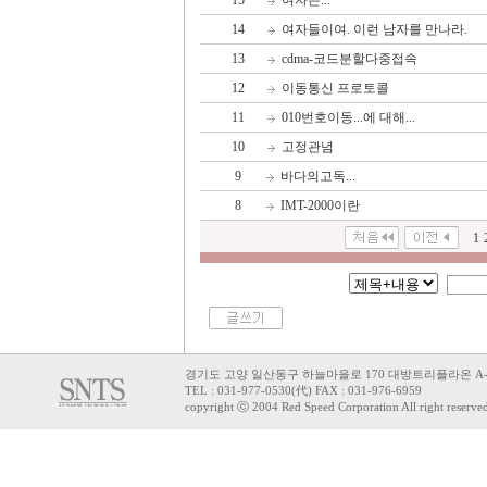
15
여자는...
14
여자들이여. 이런 남자를 만나라.
13
cdma-코드분할다중접속
12
이동통신 프로토콜
11
010번호이동...에 대해...
10
고정관념
9
바다의고독...
8
IMT-2000이란
1
경기도 고양 일산동구 하늘마을로 170 대방트리플라온 A-
TEL : 031-977-0530(代) FAX : 031-976-6959
copyright ⓒ 2004 Red Speed Corporation All right reserve